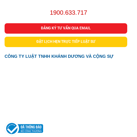
Hỗ trợ 24/7:
1900.633.717
ĐĂNG KÝ TƯ VẤN QUA EMAIL
ĐẶT LỊCH HẸN TRỰC TIẾP LUẬT SƯ
CÔNG TY LUẬT TNHH KHÁNH DƯƠNG VÀ CỘNG SỰ
Địa chỉ: Tầng 3, Tòa nhà WMC, 102A-B-C Cống Quỳnh,
Phường Bến Thành, Tp. HCM
Điện thoại: 0902 009 412 - 0986 708 677
Email: duong@luatkhanhduong.com
Website: luatkhanhduong.com