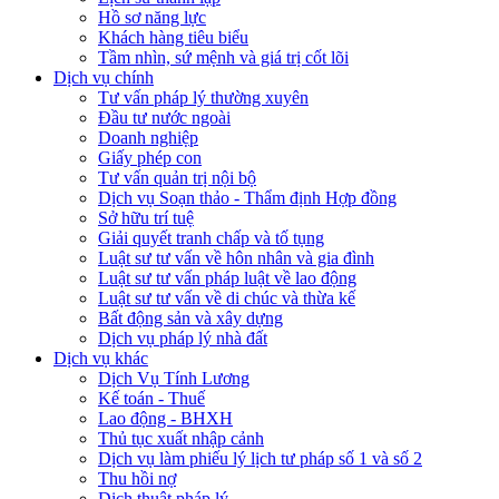
Hồ sơ năng lực
Khách hàng tiêu biểu
Tầm nhìn, sứ mệnh và giá trị cốt lõi
Dịch vụ chính
Tư vấn pháp lý thường xuyên
Đầu tư nước ngoài
Doanh nghiệp
Giấy phép con
Tư vấn quản trị nội bộ
Dịch vụ Soạn thảo - Thẩm định Hợp đồng
Sở hữu trí tuệ
Giải quyết tranh chấp và tố tụng
Luật sư tư vấn về hôn nhân và gia đình
Luật sư tư vấn pháp luật về lao động
Luật sư tư vấn về di chúc và thừa kế
Bất động sản và xây dựng
Dịch vụ pháp lý nhà đất
Dịch vụ khác
Dịch Vụ Tính Lương
Kế toán - Thuế
Lao động - BHXH
Thủ tục xuất nhập cảnh
Dịch vụ làm phiếu lý lịch tư pháp số 1 và số 2
Thu hồi nợ
Dịch thuật pháp lý