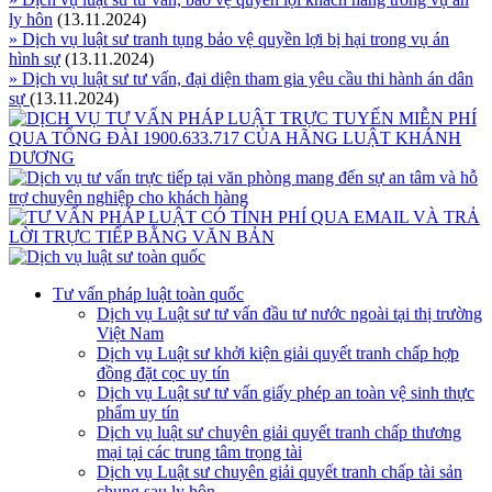
ly hôn
(13.11.2024)
» Dịch vụ luật sư tranh tụng bảo vệ quyền lợi bị hại trong vụ án
hình sự
(13.11.2024)
» Dịch vụ luật sư tư vấn, đại diện tham gia yêu cầu thi hành án dân
sự
(13.11.2024)
Tư vấn pháp luật toàn quốc
Dịch vụ Luật sư tư vấn đầu tư nước ngoài tại thị trường
Việt Nam
Dịch vụ Luật sư khởi kiện giải quyết tranh chấp hợp
đồng đặt cọc uy tín
Dịch vụ Luật sư tư vấn giấy phép an toàn vệ sinh thực
phẩm uy tín
Dịch vụ luật sư chuyên giải quyết tranh chấp thương
mại tại các trung tâm trọng tài
Dịch vụ Luật sư chuyên giải quyết tranh chấp tài sản
chung sau ly hôn