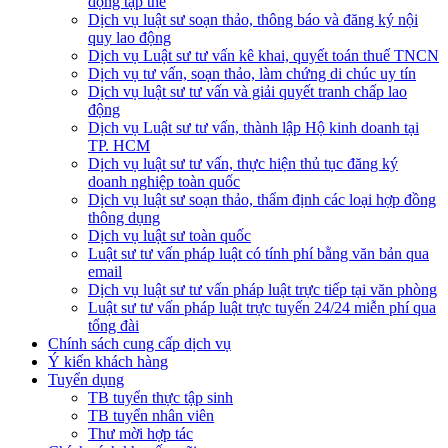
động tập thể
Dịch vụ luật sư soạn thảo, thông báo và đăng ký nội
quy lao động
Dịch vụ Luật sư tư vấn kê khai, quyết toán thuế TNCN
Dịch vụ tư vấn, soạn thảo, làm chứng di chúc uy tín
Dịch vụ luật sư tư vấn và giải quyết tranh chấp lao
động
Dịch vụ Luật sư tư vấn, thành lập Hộ kinh doanh tại
TP. HCM
Dịch vụ luật sư tư vấn, thực hiện thủ tục đăng ký
doanh nghiệp toàn quốc
Dịch vụ luật sư soạn thảo, thẩm định các loại hợp đồng
thông dụng
Dịch vụ luật sư toàn quốc
Luật sư tư vấn pháp luật có tính phí bằng văn bản qua
email
Dịch vụ luật sư tư vấn pháp luật trực tiếp tại văn phòng
Luật sư tư vấn pháp luật trực tuyến 24/24 miễn phí qua
tổng đài
Chính sách cung cấp dịch vụ
Ý kiến khách hàng
Tuyển dụng
TB tuyển thực tập sinh
TB tuyển nhân viên
Thư mời hợp tác