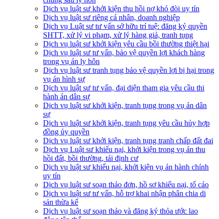
Dịch vụ luật sư khởi kiện thu hồi nợ khó đòi uy tín
Dịch vụ luật sư riêng cá nhân, doanh nghiệp
Dịch vụ Luật sư tư vấn sở hữu trí tuệ: đăng ký quyền
SHTT, xử lý vi phạm, xử lý hàng giả, tranh tụng
Dịch vụ luật sư khởi kiện yêu cầu bồi thường thiệt hại
Dịch vụ luật sư tư vấn, bảo vệ quyền lợi khách hàng
trong vụ án ly hôn
Dịch vụ luật sư tranh tụng bảo vệ quyền lợi bị hại trong
vụ án hình sự
Dịch vụ luật sư tư vấn, đại diện tham gia yêu cầu thi
hành án dân sự
Dịch vụ luật sư khởi kiện, tranh tụng trong vụ án dân
sự
Dịch vụ luật sư khởi kiện, tranh tụng yêu cầu hủy hợp
đồng ủy quyền
Dịch vụ luật sư khởi kiện, tranh tụng tranh chấp đất đai
Dịch vụ Luật sư khiếu nại, khởi kiện trong vụ án thu
hồi đất, bồi thường, tái định cư
Dịch vụ luật sư khiếu nại, khởi kiện vụ án hành chính
uy tín
Dịch vụ luật sư soạn thảo đơn, hồ sơ khiếu nại, tố cáo
Dịch vụ luật sư tư vấn, hỗ trợ khai nhận phân chia di
sản thừa kế
Dịch vụ luật sư soạn thảo và đăng ký thỏa ước lao