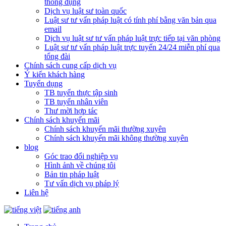
thông dụng
Dịch vụ luật sư toàn quốc
Luật sư tư vấn pháp luật có tính phí bằng văn bản qua
email
Dịch vụ luật sư tư vấn pháp luật trực tiếp tại văn phòng
Luật sư tư vấn pháp luật trực tuyến 24/24 miễn phí qua
tổng đài
Chính sách cung cấp dịch vụ
Ý kiến khách hàng
Tuyển dụng
TB tuyển thực tập sinh
TB tuyển nhân viên
Thư mời hợp tác
Chính sách khuyến mãi
Chính sách khuyến mãi thường xuyên
Chính sách khuyến mãi không thường xuyên
blog
Góc trao đổi nghiệp vụ
Hình ảnh về chúng tôi
Bản tin pháp luật
Tư vấn dịch vụ pháp lý
Liên hệ