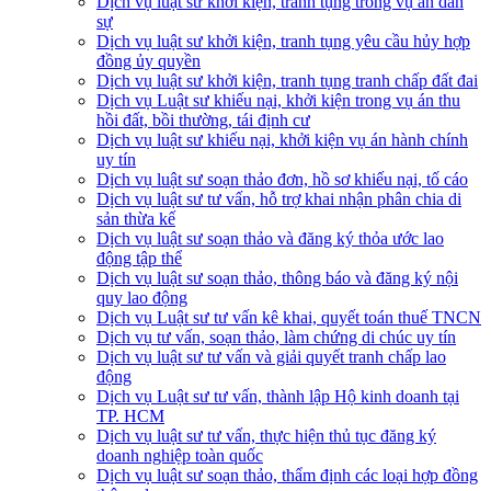
Dịch vụ luật sư khởi kiện, tranh tụng trong vụ án dân
sự
Dịch vụ luật sư khởi kiện, tranh tụng yêu cầu hủy hợp
đồng ủy quyền
Dịch vụ luật sư khởi kiện, tranh tụng tranh chấp đất đai
Dịch vụ Luật sư khiếu nại, khởi kiện trong vụ án thu
hồi đất, bồi thường, tái định cư
Dịch vụ luật sư khiếu nại, khởi kiện vụ án hành chính
uy tín
Dịch vụ luật sư soạn thảo đơn, hồ sơ khiếu nại, tố cáo
Dịch vụ luật sư tư vấn, hỗ trợ khai nhận phân chia di
sản thừa kế
Dịch vụ luật sư soạn thảo và đăng ký thỏa ước lao
động tập thể
Dịch vụ luật sư soạn thảo, thông báo và đăng ký nội
quy lao động
Dịch vụ Luật sư tư vấn kê khai, quyết toán thuế TNCN
Dịch vụ tư vấn, soạn thảo, làm chứng di chúc uy tín
Dịch vụ luật sư tư vấn và giải quyết tranh chấp lao
động
Dịch vụ Luật sư tư vấn, thành lập Hộ kinh doanh tại
TP. HCM
Dịch vụ luật sư tư vấn, thực hiện thủ tục đăng ký
doanh nghiệp toàn quốc
Dịch vụ luật sư soạn thảo, thẩm định các loại hợp đồng