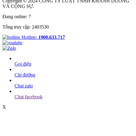
Copyright © 2024 CÔNG TY LUẬT TNHH KHÁNH DƯƠNG
VÀ CỘNG SỰ.
Đang online: 7
Tổng truy cập: 2403530
Hotline:
1900.633.717
Gọi điện
Chỉ đường
Chat zalo
Chat facebook
X