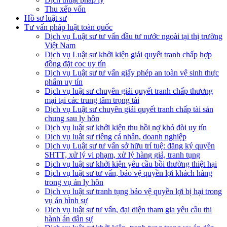
Thu xếp vốn
Hồ sơ luật sư
Tư vấn pháp luật toàn quốc
Dịch vụ Luật sư tư vấn đầu tư nước ngoài tại thị trường
Việt Nam
Dịch vụ Luật sư khởi kiện giải quyết tranh chấp hợp
đồng đặt cọc uy tín
Dịch vụ Luật sư tư vấn giấy phép an toàn vệ sinh thực
phẩm uy tín
Dịch vụ luật sư chuyên giải quyết tranh chấp thương
mại tại các trung tâm trọng tài
Dịch vụ Luật sư chuyên giải quyết tranh chấp tài sản
chung sau ly hôn
Dịch vụ luật sư khởi kiện thu hồi nợ khó đòi uy tín
Dịch vụ luật sư riêng cá nhân, doanh nghiệp
Dịch vụ Luật sư tư vấn sở hữu trí tuệ: đăng ký quyền
SHTT, xử lý vi phạm, xử lý hàng giả, tranh tụng
Dịch vụ luật sư khởi kiện yêu cầu bồi thường thiệt hại
Dịch vụ luật sư tư vấn, bảo vệ quyền lợi khách hàng
trong vụ án ly hôn
Dịch vụ luật sư tranh tụng bảo vệ quyền lợi bị hại trong
vụ án hình sự
Dịch vụ luật sư tư vấn, đại diện tham gia yêu cầu thi
hành án dân sự