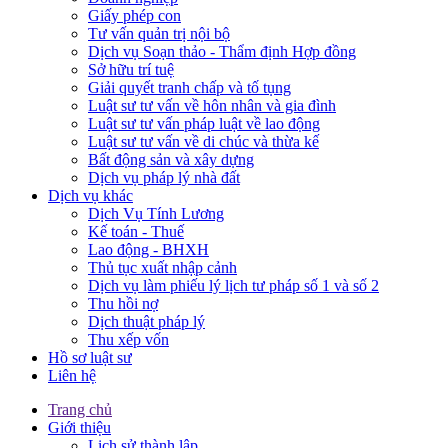
Giấy phép con
Tư vấn quản trị nội bộ
Dịch vụ Soạn thảo - Thẩm định Hợp đồng
Sở hữu trí tuệ
Giải quyết tranh chấp và tố tụng
Luật sư tư vấn về hôn nhân và gia đình
Luật sư tư vấn pháp luật về lao động
Luật sư tư vấn về di chúc và thừa kế
Bất động sản và xây dựng
Dịch vụ pháp lý nhà đất
Dịch vụ khác
Dịch Vụ Tính Lương
Kế toán - Thuế
Lao động - BHXH
Thủ tục xuất nhập cảnh
Dịch vụ làm phiếu lý lịch tư pháp số 1 và số 2
Thu hồi nợ
Dịch thuật pháp lý
Thu xếp vốn
Hồ sơ luật sư
Liên hệ
Trang chủ
Giới thiệu
Lịch sử thành lập