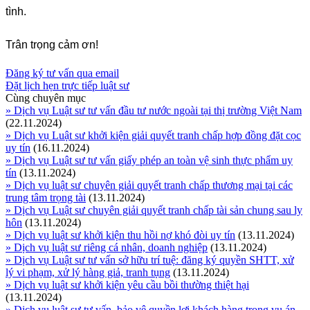
tình.
Trân trọng cảm ơn!
Đăng ký tư vấn qua email
Đặt lịch hẹn trực tiếp luật sư
Cùng chuyên mục
» Dịch vụ Luật sư tư vấn đầu tư nước ngoài tại thị trường Việt Nam
(22.11.2024)
» Dịch vụ Luật sư khởi kiện giải quyết tranh chấp hợp đồng đặt cọc
uy tín
(16.11.2024)
» Dịch vụ Luật sư tư vấn giấy phép an toàn vệ sinh thực phẩm uy
tín
(13.11.2024)
» Dịch vụ luật sư chuyên giải quyết tranh chấp thương mại tại các
trung tâm trọng tài
(13.11.2024)
» Dịch vụ Luật sư chuyên giải quyết tranh chấp tài sản chung sau ly
hôn
(13.11.2024)
» Dịch vụ luật sư khởi kiện thu hồi nợ khó đòi uy tín
(13.11.2024)
» Dịch vụ luật sư riêng cá nhân, doanh nghiệp
(13.11.2024)
» Dịch vụ Luật sư tư vấn sở hữu trí tuệ: đăng ký quyền SHTT, xử
lý vi phạm, xử lý hàng giả, tranh tụng
(13.11.2024)
» Dịch vụ luật sư khởi kiện yêu cầu bồi thường thiệt hại
(13.11.2024)
» Dịch vụ luật sư tư vấn, bảo vệ quyền lợi khách hàng trong vụ án