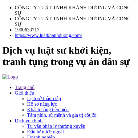
CÔNG TY LUẬT TNHH KHÁNH DƯƠNG VÀ CỘNG
SỰ
CÔNG TY LUẬT TNHH KHÁNH DƯƠNG VÀ CỘNG
SỰ
1900633717
https://www.luatkhanhduong.com/
Dịch vụ luật sư khởi kiện,
tranh tụng trong vụ án dân sự
Trang chủ
Giới thiệu
Lịch sử thành lập
Hồ sơ năng lực
Khách hàng tiêu biểu
Tầm nhìn, sứ mệnh và giá trị cốt lõi
Dịch vụ chính
Tư vấn pháp lý thường xuyên
Đầu tư nước ngoài
Doanh nghiệp