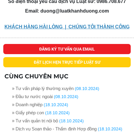
Số điện thoại yêu cầu dịch vụ Luật sư: 0986.708.677
Email:
duong@luatkhanhduong.com
KHÁCH HÀNG HÀI LÒNG | CHÚNG TÔI THÀNH CÔNG
ĐĂNG KÝ TƯ VẤN QUA EMAIL
ĐẶT LỊCH HẸN TRỰC TIẾP LUẬT SƯ
CÙNG CHUYÊN MỤC
» Tư vấn pháp lý thường xuyên
(08.10.2024)
» Đầu tư nước ngoài
(08.10.2024)
» Doanh nghiệp
(18.10.2024)
» Giấy phép con
(18.10.2024)
» Tư vấn quản trị nội bộ
(18.10.2024)
» Dịch vụ Soạn thảo - Thẩm định Hợp đồng
(18.10.2024)