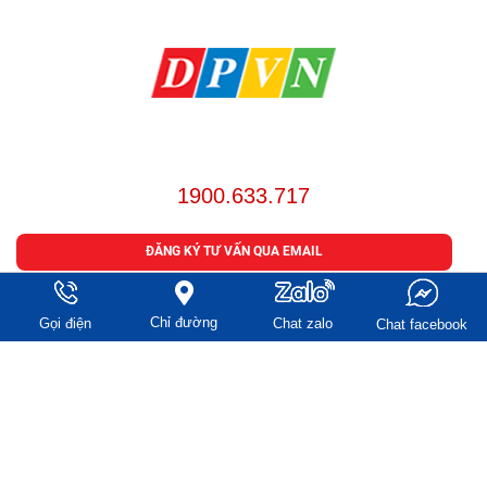
HÃNG LUẬT KHÁNH DƯƠNG
Khách hàng hài lòng - Chúng tôi thành công
Hỗ trợ 24/7:
1900.633.717
ĐĂNG KÝ TƯ VẤN QUA EMAIL
ĐẶT LỊCH HẸN TRỰC TIẾP LUẬT SƯ
Chỉ đường
Gọi điện
Chat zalo
Chat facebook
CÔNG TY LUẬT TNHH KHÁNH DƯƠNG VÀ CỘNG SỰ
Địa chỉ: Tầng 3, Tòa nhà WMC, 102A-B-C Cống Quỳnh,
Phường Bến Thành, Tp. HCM
Điện thoại: 0902 009 412 - 0986 708 677