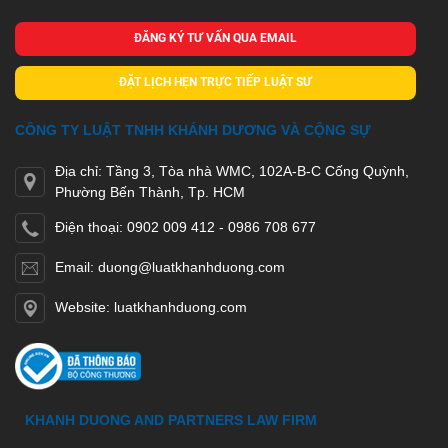
ĐĂNG KÝ TƯ VẤN QUA EMAIL
ĐẶT LỊCH HẸN TRỰC TIẾP LUẬT SƯ
CÔNG TY LUẬT TNHH KHÁNH DƯƠNG VÀ CỘNG SỰ
Địa chỉ: Tầng 3, Tòa nhà WMC, 102A-B-C Cống Quỳnh,
Phường Bến Thành, Tp. HCM
Điện thoại: 0902 009 412 - 0986 708 677
Email: duong@luatkhanhduong.com
Website: luatkhanhduong.com
KHANH DUONG AND PARTNERS LAW FIRM